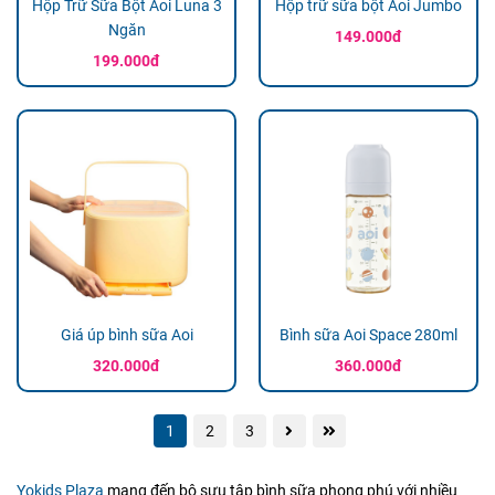
Hộp Trữ Sữa Bột Aoi Luna 3
Hộp trữ sữa bột Aoi Jumbo
Ngăn
149.000đ
199.000đ
Giá úp bình sữa Aoi
Bình sữa Aoi Space 280ml
320.000đ
360.000đ
1
2
3
Yokids Plaza
mang đến bộ sưu tập bình sữa phong phú với nhiều