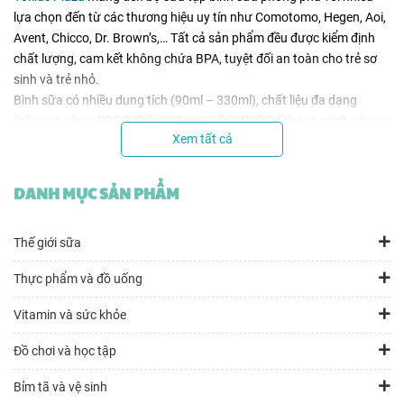
lựa chọn đến từ các thương hiệu uy tín như Comotomo, Hegen, Aoi,
Avent, Chicco, Dr. Brown’s,… Tất cả sản phẩm đều được kiểm định
chất lượng, cam kết không chứa BPA, tuyệt đối an toàn cho trẻ sơ
sinh và trẻ nhỏ.
Bình sữa có nhiều dung tích (90ml – 330ml), chất liệu đa dạng
(silicone, nhựa PPSU, thủy tinh cao cấp), thiết kế thông minh với van
Xem tất cả
chống sặc,
núm ti
mô phỏng ti mẹ giúp bé dễ bú và hạn chế tình
trạng đầy hơi.
Sản phẩm tương thích tốt với các dòng núm ty phổ biến và dễ vệ
DANH MỤC SẢN PHẨM
sinh, lắp ráp. Yokids Plaza cam kết mang lại giá tốt, hàng chính
hãng 100%, hỗ trợ tư vấn lựa chọn theo độ tuổi và nhu cầu bú của
Thế giới sữa
bé.
Thực phẩm và đồ uống
Vitamin và sức khỏe
Đồ chơi và học tập
Bỉm tã và vệ sinh