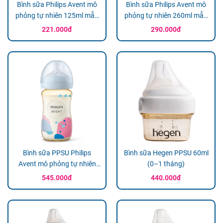
Bình sữa Philips Avent mô
Bình sữa Philips Avent mô
phỏng tự nhiên 125ml mẫu
phỏng tự nhiên 260ml mẫu
mới (SCY900/01, 0M+)
mới (SCY903/01, 1M+)
221.000đ
290.000đ
Bình sữa PPSU Philips
Bình sữa Hegen PPSU 60ml
Avent mô phỏng tự nhiên
(0–1 tháng)
260ml (SCY943/01)
545.000đ
440.000đ