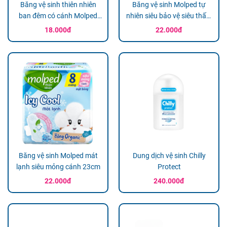
Băng vệ sinh thiên nhiên
Băng vệ sinh Molped tự
ban đêm có cánh Molped
nhiên siêu bảo vệ siêu thấm
(35cm x 3 miếng)
mỏng cánh (23 cm x 8
18.000đ
22.000đ
Miếng)
Băng vệ sinh Molped mát
Dung dịch vệ sinh Chilly
lạnh siêu mỏng cánh 23cm
Protect
22.000đ
240.000đ