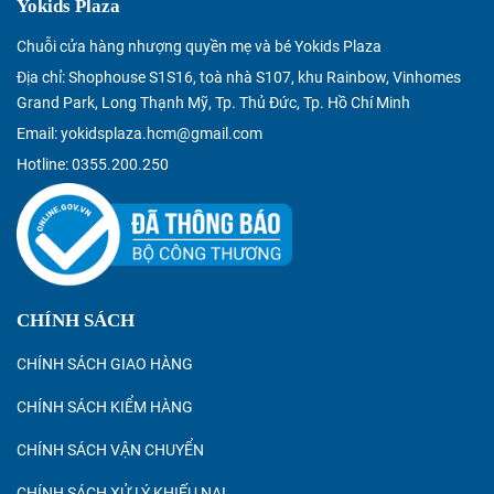
Yokids Plaza
Chuỗi cửa hàng nhượng quyền mẹ và bé Yokids Plaza
Địa chỉ: Shophouse S1S16, toà nhà S107, khu Rainbow, Vinhomes
Grand Park, Long Thạnh Mỹ, Tp. Thủ Đức, Tp. Hồ Chí Minh
Email: yokidsplaza.hcm@gmail.com
Hotline: 0355.200.250
CHÍNH SÁCH
CHÍNH SÁCH GIAO HÀNG
CHÍNH SÁCH KIỂM HÀNG
CHÍNH SÁCH VẬN CHUYỂN
CHÍNH SÁCH XỬ LÝ KHIẾU NẠI