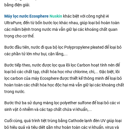
bằng điện giải.
Máy lọc nước Ecosphere
Nuskin
khác biệt với công nghệ i4
UltraPure, đến từ bốn bước lọc khác nhau, giúp loại bỏ hoàn toàn
các mầm bệnh trong nước mà vẫn giữ lại các khoáng chất quan
trọng cho cơ thể.
Bước đầu tiên, nước đi qua bộ lọc Polypropylene pleated để loại bỏ
các phần tử lớn như bụi, cặn lắng,...
Bước tiếp theo, nước được lọc qua lõi lọc Carbon hoạt tính nén để
loại bỏ các chất tạp, chất hóa học như chlorine, chì,... Đặc biệt, lõi
lọc carbon của máy Ecosphere được thiết kế thông minh để loại bỏ
hoàn toàn các chất hóa học độc hại mà vẫn giữ lại các khoáng chất
trong nước.
Bước thứ ba sử dụng màng lọc polyether sulfone để loại bỏ các vi
sinh vật ô nhiễm và các tạp chất chứa vi khuẩn,...
Cuối cùng, quá trình tiệt trùng bằng Cathode lạnh đèn UV giúp loại
bỏ hiệu quả và tiêu diệt gần như hoàn toàn các vi khuẩn, virus và