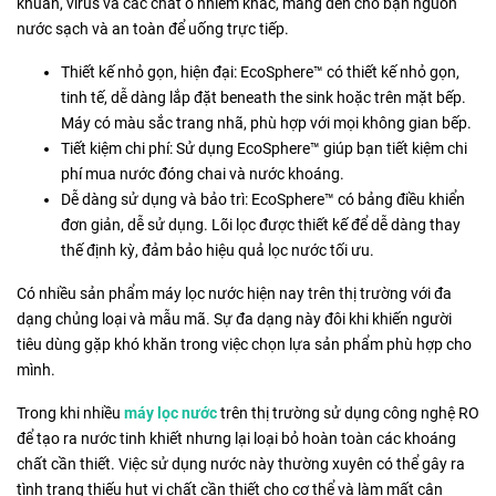
khuẩn, virus và các chất ô nhiễm khác, mang đến cho bạn nguồn
nước sạch và an toàn để uống trực tiếp.
Thiết kế nhỏ gọn, hiện đại: EcoSphere™ có thiết kế nhỏ gọn,
tinh tế, dễ dàng lắp đặt beneath the sink hoặc trên mặt bếp.
Máy có màu sắc trang nhã, phù hợp với mọi không gian bếp.
Tiết kiệm chi phí: Sử dụng EcoSphere™ giúp bạn tiết kiệm chi
phí mua nước đóng chai và nước khoáng.
Dễ dàng sử dụng và bảo trì: EcoSphere™ có bảng điều khiển
đơn giản, dễ sử dụng. Lõi lọc được thiết kế để dễ dàng thay
thế định kỳ, đảm bảo hiệu quả lọc nước tối ưu.
Có nhiều sản phẩm máy lọc nước hiện nay trên thị trường với đa
dạng chủng loại và mẫu mã. Sự đa dạng này đôi khi khiến người
tiêu dùng gặp khó khăn trong việc chọn lựa sản phẩm phù hợp cho
mình.
Trong khi nhiều
máy lọc nước
trên thị trường sử dụng công nghệ RO
để tạo ra nước tinh khiết nhưng lại loại bỏ hoàn toàn các khoáng
chất cần thiết. Việc sử dụng nước này thường xuyên có thể gây ra
tình trạng thiếu hụt vi chất cần thiết cho cơ thể và làm mất cân