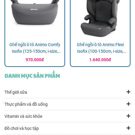
Ghế ngồi ô tô Animo Comfy
Ghế ngồi ô tô Animo Flexi
Isofix (125-150cm, i-size,
Isofix (100-150cm, i-size,
K11, Steel Gray, Booster)
K55, Nickle)
970.000đ
1.640.000đ
DANH MỤC SẢN PHẨM
Thế giới sữa
Thực phẩm và đồ uống
Vitamin và sức khỏe
Đồ chơi và học tập